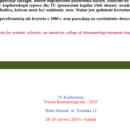
ektazje (okrągłe, dobrze odgraniczone poszerzenia naczyń, widoczne na rę
w kapilaroskopii typowe dla TU (poszerzenie kapilar i/lub obszary aw
bodźca, którym może być oziębienie, stres. Ważne jest spełnienie kryteri
ecyficznością niż kryteria z 1980 r. oraz pozwalają na wyróżnienie chory
eria for systemic sclerosis: an american college of rheumatology/european lea
IV Konferencja
"Forum Reumatologiczne - 2019"
Hotel Almond, ul. Toruńska 12
28–29 czerwca 2019 r. Gdańsk