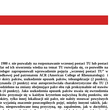
980 r. nie pozwalały na rozpoznawanie wczesnej postaci TU lub postaci
at od ich stworzenia wiedza na temat TU rozwijała się, co pozwoliło na
Medsger zaproponowali wprowadzenie pojęcia „wczesnej postaci TU” w
ośrodkowej pod patronatem ACR (American College of Rheumatology) i
kóry palców, uszkodzenie opuszek palców, teleangektazje (2 punkty),
aynauda (3 punkty) oraz autoprzeciwciała charakterystyczne dla TU (3
 podzielono na zmiany obejmujące palce obu rąk proksymalnie od stawów
ch (4 punkty). Jako uszkodzenia opuszek palców uważa się owrzodzenia
lców przyznaje się w każdym kryterium najwyższą liczbę punktów, nie
y, tylko innej lokalizacji niż palce, nie należy stosować powyższych
e wyjaśnią znaczenie poszczególnych pojęć, między innymi takich, jak:
rysów, niespowodowane inną przyczyną, np. zapaleniem, jak w
dactylitis
),