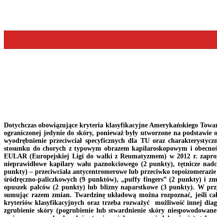
Dotychczas obowiązujące kryteria klasyfikacyjne Amerykańskiego Towar
ograniczonej jedynie do skóry, ponieważ były utworzone na podstawie o
wyodrębnienie przeciwciał specyficznych dla TU oraz charakterysty
stosunku do chorych z typowym obrazem kapilaroskopowym i obecnośc
EULAR (Europejskiej Ligi do walki z Reumatyzmem) w 2012 r. zapropo
nieprawidłowe kapilary wału paznokciowego (2 punkty), tętnicze nadc
punkty) – przeciwciała antycentromerowe lub przeciwko topoizomerazie
śródręczno-paliczkowych (9 punktów), „puffy fingers” (2 punkty) i z
opuszek palców (2 punkty) lub blizny naparstkowe (3 punkty). W prz
sumując razem zmian. Twardzinę układową można rozpoznać, jeśli całk
kryteriów klasyfikacyjnych oraz trzeba rozważyć możliwość innej diag
zgrubienie skóry (pogrubienie lub stwardnienie skóry niespowodowane