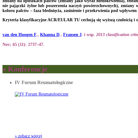
zmiany na opuszkach palców (zmiany jako wyraz niedokrwienia), teleangi
nie pajączki żylne lub poszerzenia naczyń powierzchownych), zmiany 
koloru palców – faza blednięcia, zasinienie i przekrwienia pod wpływem 
Kryteria klasyfikacyjne ACR/EULAR TU cechują się wyższą czułością i sp
van den Hoogen F
.,
Khanna D
.,
Fransen J
. i wsp.
2013 classification crit
Nov; 65 (11): 2737–47.
» Konferencje
IV Forum Reumatologiczne
» zobacz więcej