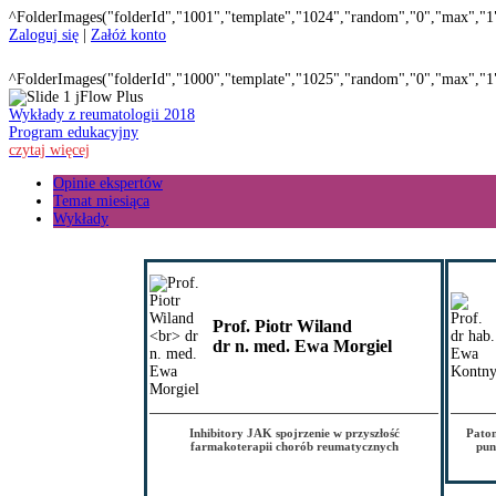
^FolderImages("folderId","1001","template","1024","random","0","max","1
Zaloguj się
|
Załóż konto
^FolderImages("folderId","1000","template","1025","random","0","max","1
Wykłady z reumatologii 2018
Program edukacyjny
czytaj więcej
Opinie ekspertów
Temat miesiąca
Wykłady
Prof. Piotr Wiland
dr n. med. Ewa Morgiel
Inhibitory JAK spojrzenie w przyszłość
Patom
farmakoterapii chorób reumatycznych
pun