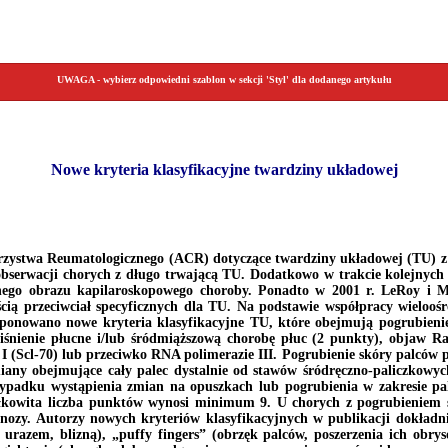
UWAGA - wybierz odpowiedni szablon w sekcji 'Styl' dla dodanego artykułu
Nowe kryteria klasyfikacyjne twardziny układowej
zystwa Reumatologicznego (ACR) dotyczące twardziny układowej (TU) z 1
bserwacji chorych z długo trwającą TU. Dodatkowo w trakcie kolejnych l
cznego obrazu kapilaroskopowego choroby. Ponadto w 2001 r. LeRoy i 
ią przeciwciał specyficznych dla TU. Na podstawie współpracy wielo
nowano nowe kryteria klasyfikacyjne TU, które obejmują pogrubienie s
iśnienie płucne i/lub śródmiąższową chorobę płuc (2 punkty), objaw R
 I (Scl-70) lub przeciwko RNA polimerazie III. Pogrubienie skóry palców
miany obejmujące cały palec dystalnie od stawów śródręczno-paliczkowy
ypadku wystąpienia zmian na opuszkach lub pogrubienia w zakresie pa
owita liczba punktów wynosi minimum 9. U chorych z pogrubieniem skór
nozy. Autorzy nowych kryteriów klasyfikacyjnych w publikacji dokładni
 urazem, blizną), „puffy fingers” (obrzęk palców, poszerzenia ich ob