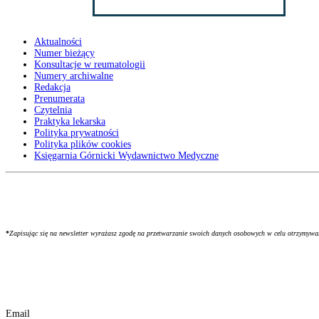
Aktualności
Numer bieżący
Konsultacje w reumatologii
Numery archiwalne
Redakcja
Prenumerata
Czytelnia
Praktyka lekarska
Polityka prywatności
Polityka plików cookies
Księgarnia Górnicki Wydawnictwo Medyczne
*
Zapisując się na newsletter wyrażasz zgodę na przetwarzanie swoich danych osobowych w celu otrzymyw
Email