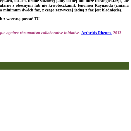
kach, ustach, błonie śluzowej jamy ustnej lub duże teleangiektazje, ale
askularne z obecnymi lub nie krwotoczkami), fenomen Raynauda (zmiana
um minimum dwóch faz, z czego zazwyczaj jedną z faz jest blednięcie).
ch z wczesną postać TU.
gue against rheumatism collaborative initiative.
Arthritis Rheum.
2013