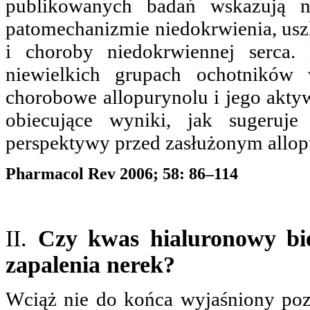
publikowanych badań wskazują n
patomechanizmie niedokrwienia, usz
i choroby niedokrwiennej serca.
niewielkich grupach ochotników
chorobowe allopurynolu i jego akty
obiecujące wyniki, jak sugeruj
perspektywy przed zasłużonym allo
Pharmacol Rev 2006; 58: 86­–114
II.
Czy kwas hialuronowy bie
zapalenia nerek?
Wciąż nie do końca wyjaśniony poz