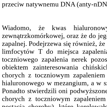
przeciw natywnemu DNA (anty-nDNA
Wiadomo, że kwas hialuronow
zewnątrzkomórkowej, oraz że do jeg
zapalnej. Podejrzewa się również, że
limfocytów T do miejsca zapalen
toczniowego zapalenia nerek pozost
obiektem zainteresowania chińsk
chorych z toczniowym zapaleniem
hialuronowego w mezangium, a w sz
Ponadto stwierdzili oni podwyższon
chorych z toczniowym zapaleniem
postacią choroby), które korelowa