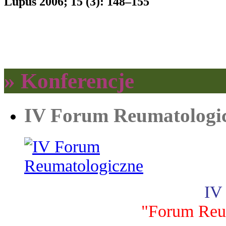
Lupus 2006; 15 (3): 148–155
» Konferencje
IV Forum Reumatologi
IV
"Forum Reu