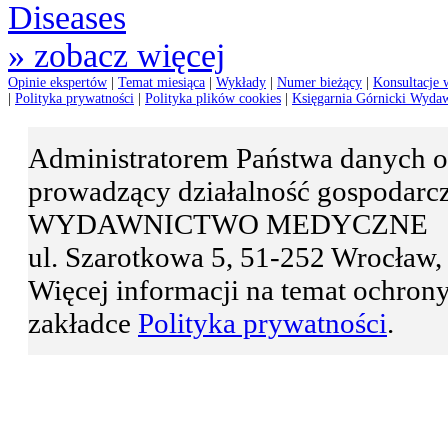
» zobacz więcej
Opinie ekspertów
|
Temat miesiąca
|
Wykłady
|
Numer bieżący
|
Konsultacje 
|
Polityka prywatności
|
Polityka plików cookies
|
Księgarnia Górnicki Wyda
Administratorem Państwa danyc
prowadzący działalność gospodar
WYDAWNICTWO MEDYCZNE
ul. Szarotkowa 5, 51-252 Wrocła
Więcej informacji na temat ochro
zakładce
Polityka prywatności
.