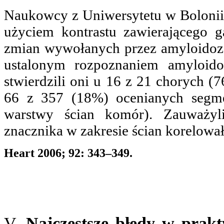
Naukowcy z Uniwersytetu w Bolonii 
użyciem kontrastu zawierającego g
zmian wywołanych przez amyloidozę
ustalonym rozpoznaniem amyloido
stwierdzili oni u 16 z 21 chorych
66 z 357 (18%) ocenianych segme
warstwy ścian komór). Zauważyl
znacznika w zakresie ścian korelowa
Heart 2006; 92: 343–349.
V.
Najczęstsze błędy w prakt