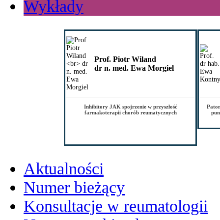
Wykłady
Prof. Piotr Wiland
dr n. med. Ewa Morgiel
Inhibitory JAK spojrzenie w przyszłość
Patom
farmakoterapii chorób reumatycznych
pun
Aktualności
Numer bieżący
Konsultacje w reumatologii