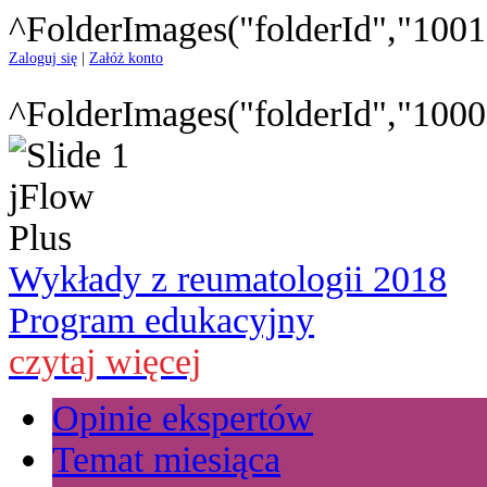
^FolderImages("folderId","1001
Zaloguj się
|
Załóż konto
^FolderImages("folderId","1000
Wykłady z reumatologii 2018
Program edukacyjny
czytaj więcej
Opinie ekspertów
Temat miesiąca