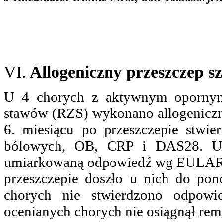
VI.
Allogeniczny przeszczep s
U 4 chorych z aktywnym opornym 
stawów (RZS) wykonano allogeniczny
6. miesiącu po przeszczepie stwier
bólowych, OB, CRP i DAS28. U 
umiarkowaną odpowiedź wg EULAR, j
przeszczepie doszło u nich do po
chorych nie stwierdzono odpow
ocenianych chorych nie osiągnął re