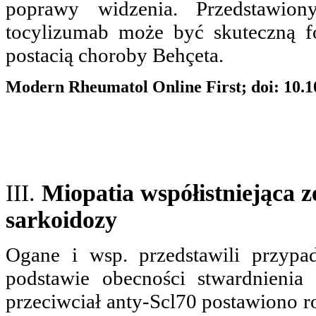
poprawy widzenia. Przedstawion
tocylizumab może być skuteczną f
postacią choroby Behçeta.
Modern Rheumatol Online First; doi: 10.1
III.
Miopatia współistniejąca z
sarkoidozy
Ogane i wsp. przedstawili przypa
podstawie obecności stwardnienia 
przeciwciał anty-Scl70 postawiono r